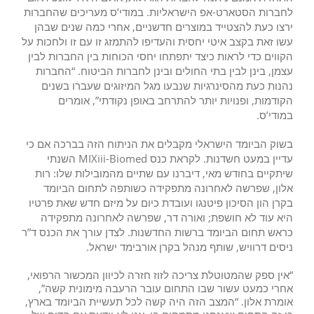
לחברות הסטארט-אפ הישראליות. במודי’ס מעריכים שהחברות
ירצו כעת להצטייד במוצרים חדשניים, אחרי כמה שנים שבהן
עשו זאת בקצב איטי יחסית והעדיפו להתמזג זו עם זו ולחכות על
הקווים כדי לראות כיצד יתפתחו יחסי הכוחות בין החברות לבין
עצמן, בינן לבין בתי החולים ובינן לחברות הביטוח. “החברות
נהנות כעת מהסינרגיות שנבעו מגל המיזוגים שעברו בשנים
הקודמות, ופנויות יותר להתרחב באופן נקודתי”, אומרים
במודי’ס.
בשוק הביומד הישראלי מקבלים את הניתוח הזה בברכה אם כי
עדיין במעט חשדנות. לקראת כנס MIXiii-Biomed השנתי
שיתקיים בחודש מאי, דיברנו עם שתיים מהמובילות שלו: רות
אלון, שפרשה לאחרונה מתפקידה כשותפה לתחום הביומד
בקרן הון הסיכון פיטנגו ועובדת כיום על מיזם חדש שאת פרטיו
היא עוד לא חושפת; ואורה דר, שפרשה לאחרונה מתפקידה
כראש תחום הביומד ברשות החדשנות. לצדן עורך את הכנס ד”ר
ניסים דרוויש, שותף מנהל בקרן אורבימד ישראל.
“אין ספק שהמטוטלת צריכה לזוז חזרה לכיוון המכשור הרפואי,
אחרי כמעט עשור שבו התחום עובר הרעבה מימונית קשה”,
אומרת אלון. “המצב הזה היה קשה לכל תעשיית הביומד בארץ,