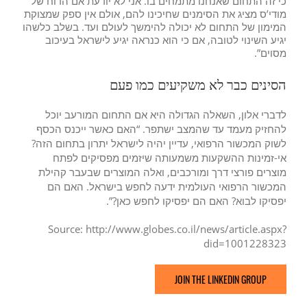
כי זה התחום שאנחנו מתמחים בו. אני לא יודעת אם הדוח של
מודי’ס מציג את הסימנים שחיכינו להם, אולם אין ספק שמצוקת
המימון של התחום לא יכולה להימשך לעולם ועד. בשלב כלשהו
יגיע השינוי לטובה, אם כי הוא כנראה יגיע לישראל בעיכוב
מסוים”.
הסינים כבר לא משקיעים כמו פעם
לדברי אלון, השאלה הגדולה היא אם התחום המורעב יוכל
להחזיק מעמד עד שהמצב ישתפר. “האם כאשר ייכנס הכסף
לשוק המכשור הרפואי, עדיין יהיה לישראל יתרון בתחום הזה?
אי-זמינות ההשקעות משמעותה שיזמים מפסיקים לפתח
מוצרים פורצי דרך ומורכבים, ואלה המוצרים שבעבר קהילת
המכשור הרפואי העולמית ידעה לחפש בישראל. האם הם
יפסיקו לבוא? האם הם יפסיקו לחפש כאן?”.
Source: http://www.globes.co.il/news/article.aspx?
did=1001228323
JOIN THE LINKEDIN GROUP