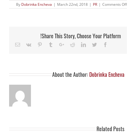
on
By
Dobrinka Encheva
|
March 22nd, 2018
|
PR
|
Comments Off
After
a
decade
of
drought:
Are
Share This Story, Choose Your Platform!
vestments
going
Email
Vk
Pinterest
Tumblr
Google+
Reddit
LinkedIn
Twitter
Facebook
back
to
medical
devices?
About the Author:
Dobrinka Encheva
Related Posts