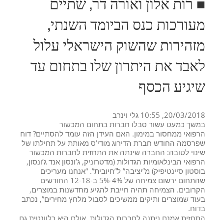
■ רות אלון ואורה דר, שתיים
מעורכות כנס הביומד השנתי,
מזהירות שהשוק הישראלי עלול
לאבד את היתרון שלו בתחום עד
שיגיע הכסף
20/03/2018, 10:55
גלי וינרב
במשך כמעט עשור סבלו חברות בתחום המכשור
הרפואי ממחסור במימון. האם העידן הזה עומד להסתיים? דוח
שפרסמה החודש חברת הדירוג מודי’ס מאותת על תחילתו של
שינוי לטובה: החברה שינתה את התחזית לחברות המכשור
הרפואי הבינלאומיות הגדולות (מדטרוניק, ג’ונסון אנד ג’ונסון,
בוסטון סיינטיפיק) מ”יציבה” ל”חיובית”. “אנחנו מעריכים
שהתחום ירשום צמיחה של 4%-5% ב-12-18 החודשים
הקרובים. הצמיחה תהיה חייבת להגיע מחדשנות במוצרים,
בעוד שמוצרים ותיקים ממשיכים לסבול מלחץ מחירים”, נכתב
בדוח.
התחזית אמנם ניתנה לחברות הגדולות, אולם היא רלוונטית גם