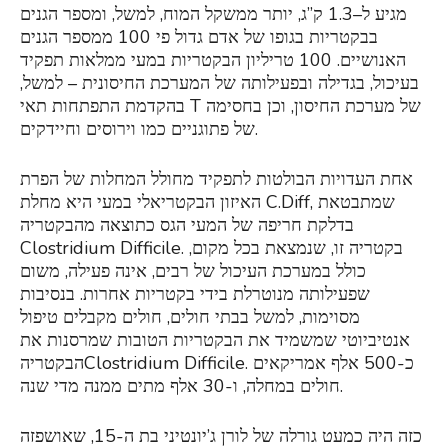
מגיע ל–1.3 ק”ג, יותר ממשקל המוח, למשל, ומספר הגנים
בבקטריות בגופו של אדם גדול פי 100 ממספר הגנים
האנושיים. 100 טריליון הבקטריות במעי ממלאות תפקיד
בעיכול, בגדילה ובפעילותה של המערכת החיסונית – למשל,
בהקדמת התפתחות תאי T של מערכת החיסון, וכן בחסימה
של פתוגניים כמו וירוסים וחיידקים.
אחת העדויות הבולטות לתפקיד מחולל המחלות של הפרת
האיזון הבקטריאלי במעי היא מחלת C.Diff, שמתבטאת
בדלקת חריפה של המעי הגס כתוצאה מהבקטריה
Clostridium Difficile. בקטריה זו, שנמצאת בכל מקום,
כולל במערכת העיכול של רבים, אינה פעילה, משום
שפעילותה מנוטרלת בידי בקטריות אחרות. בנסיבות
מסוימות, למשל בבתי חולים, חולים מקבלים טיפול
אנטיביוטי שמשמיד את הבקטריות הטובות שמרסנות את
הבקטריהClostridium Difficile. כ-500 אלף אמריקאים
חולים במחלה, ו-30 אלף מתים ממנה מדי שנה.
כזה היה כמעט גורלה של לורן ג’יונטיני בת ה-15, שאושפזה