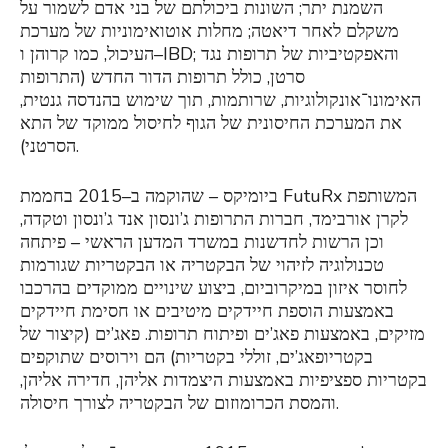
השמנת יתר; השונות ביכולתם של בני אדם לשמור על
משקלם לאחר דיאטה; מחלות אוטואימוניות של מערכת
העיכול, כמו קרוהן ו–IBD; והאפקטיביות של תרופות נגד
סרטן, כולל תרופות הדור החדש (התרופות
האימונו־אונקולוגיות, שרותמות, תוך שימוש בהנדסה גנטית,
את המערכת החיסונית של הגוף לחיסול ממוקד של התא
הסרטני).
ביומיקס – שהוקמה ב–2015 בחממת FutuRx המשותפת
לקרן אורבימד, חברות התרופות ג’ונסון אנד ג’ונסון וטקדה,
וכן הרשות לחדשנות במשרד המדען הראשי – פיתחה
טכנולוגיה לזיהוי של הבקטריה או הבקטריות שגורמות
לחוסר איזון במיקרוביום, ביצוע שינויים ממוקדים בהרכבו
באמצעות הוספת חיידקים מיטיבים או חסימת חיידקים
מזיקים, באמצעות פאג’ים ופיתוח תרופות. פאג’ים (קיצור של
בקטריופאג’ים, זוללי בקטריות) הם וירוסים שתוקפים
בקטריות ספציפיות באמצעות היצמדות אליהן, חדירה אליהן,
והמסת הכרומוזום של הבקטריה לצורך חיסולה.