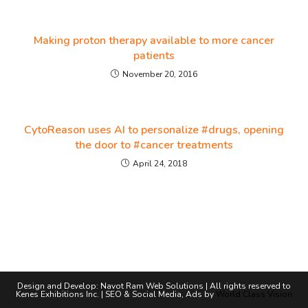
Making proton therapy available to more cancer
patients
November 20, 2016
CytoReason uses AI to personalize #drugs, opening
the door to #cancer treatments
April 24, 2018
Design and Develop:
Navot Ram Web Solutions
| All rights reserved to
Kenes Exhibitions Inc. | SEO & Social Media, Ads by
World Class Vision