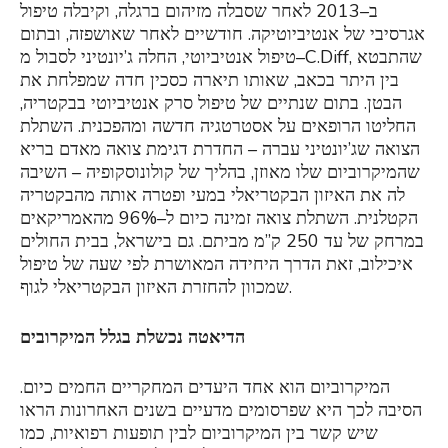
ב–2013 לאחר שסבלה מזיהום ברגלה, וקיבלה טיפול
אגרסיבי של אנטיביוטיקה. חודשיים לאחר שאושפזה, ובתום
טיפול אנטיביוטי, החלה ג’יונטיני לסבול מ–C.Diff, שהתבטא
בין היתר בכאב, שאותו תיארה כסכין חדה שמפלחת את
הבטן. בתום שנתיים של טיפול סרק אנטיביוטי בבקטריה,
החליטו הרופאים על אסטרטגיה חדשה ומהפכנית. השתלת
הצואה שג’יונטיני עברה – החדרת דגימת צואה מאדם בריא
שהמיקרוביום שלו מאוזן, בהליך של קולונוסקופיה – השיבה
לה את האיזון הבקטריאלי במעי ופטרה אותה מהבקטריה
הקטלנית. השתלת צואה זמינה כיום ל–96% מהאמריקאים
במרחק של עד 250 ק”מ מביתם. גם בישראל, בבית החולים
איכילוב, זאת הדרך היחידה המאושרת לפי שעה של טיפול
שמכוון להחזרת האיזון הבקטריאלי לגוף.
הדיאטה נכשלת בגלל המיקרובים
המיקרוביום הוא אחד היעדים המחקריים החמים כיום.
הסיבה לכך היא שפרסומים מדעיים בשנים האחרונות הראו
שיש קשר בין המיקרוביום לבין תופעות רפואיות, כמו