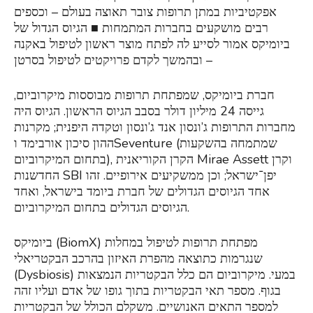
אפקטיביות במתן תרופות צובר תאוצה בעולם – וכספים
רבים מושקעים בחברות המתמחות ■ הגיוס הגדול של
ביומיקס אמור לסייע לה לפתח מוצר ראשון לטיפול באקנה
– ובהמשך לקדם פרויקטים לטיפול בסרטן
חברת ביומיקס, שמפתחת תרופות מבוססות מיקרוביום,
גייסה 24 מיליון דולר בסבב הגיוס הראשון. הגיוס היה
מחברות התרופות ג’ונסון אנד ג’ונסון וטקדה היפנית; מקרנות
ההון סיכון אורבימד וSeventure (שמתמחה בהשקעות
בתחום המיקרוביום), הקרן הקוריאנית Mirae Assett וקרן
החדשנות SBI יפן־ישראל; וכן ממשקיעים אירופיים. זהו
אחד הגיוסים הגדולים של חברת ביומד בישראל, ואחד
הגיוסים הגדולים בתחום המיקרוביום.
ביומיקס (BiomX) מפתחת תרופות לטיפול במחלות
שנגרמות כתוצאה מהפרת האיזון בהרכב הבקטריאלי
(Dysbiosis) במעי. מיקרוביום הם כלל הבקטריות הנמצאות
בגוף. מספר תאי הבקטריות בתוך גופו של אדם ועליו זהה
למספר התאים האנושיים. משקלם הכולל של הבקטריות