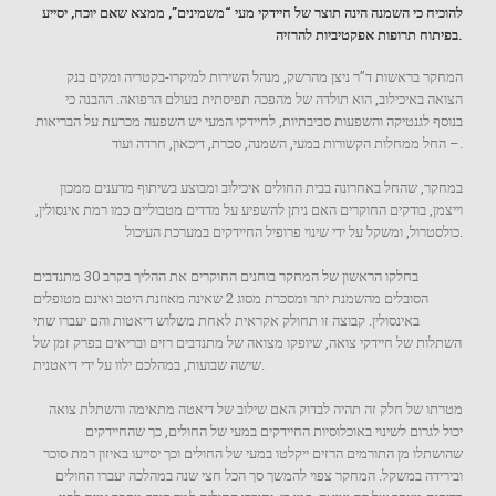
להוכיח כי השמנה הינה תוצר של חיידקי מעי “משמינים”, ממצא שאם יוכח, יסייע
בפיתוח תרופות אפקטיביות להרזיה.
המחקר בראשות ד”ר ניצן מהרשק, מנהל השירות למיקרו-בקטריה ומקים בנק
הצואה באיכילוב, הוא תולדה של מהפכה תפיסתית בעולם הרפואה. ההבנה כי
בנוסף לגנטיקה והשפעות סביבתיות, לחיידקי המעי יש השפעה מכרעת על הבריאות
– החל ממחלות הקשורות במעי, השמנה, סכרת, דיכאון, חרדה ועוד.
במחקר, שהחל באחרונה בבית החולים איכילוב ומבוצע בשיתוף מדענים ממכון
וייצמן, בודקים החוקרים האם ניתן להשפיע על מדדים מטבוליים כמו רמת אינסולין,
כולסטרול, ומשקל על ידי שינוי פרופיל החיידקים במערכת העיכול.
בחלקו הראשון של המחקר בוחנים החוקרים את ההליך בקרב 30 מתנדבים
הסובלים מהשמנת יתר ומסכרת מסוג 2 שאינה מאוזנת היטב ואינם מטופלים
באינסולין. קבוצה זו תחולק אקראית לאחת משלוש דיאטות והם יעברו שתי
השתלות של חיידקי צואה, שיופקו מצואה של מתנדבים רזים ובריאים בפרק זמן של
שישה שבועות, במהלכם ילוו על ידי דיאטנית.
מטרתו של חלק זה תהיה לבדוק האם שילוב של דיאטה מתאימה והשתלת צואה
יכול לגרום לשינוי באוכלוסיות החיידקים במעי של החולים, כך שהחיידקים
שהושתלו מן התורמים הרזים ייקלטו במעי של החולים וכך יסייעו באיזון רמת סוכר
ובירידה במשקל. המחקר צפוי להמשך סך הכל חצי שנה במהלכה יעברו החולים