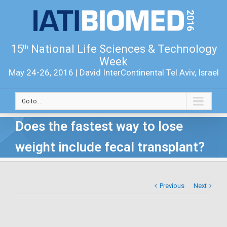
15
National Life Sciences & Technology
th
Week
May 24-26, 2016 | David InterContinental Tel Aviv, Israel
Go to...
Does the fastest way to lose
weight include fecal transplant?
Previous
Next