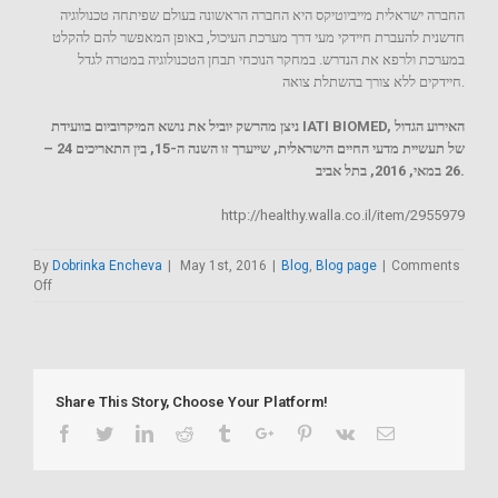
החברה ישראלית מייביוטיקס היא החברה הראשונה בעולם שפיתחה טכנולוגיה
חדשנית להעברת חיידקי מעי דרך מערכת העיכול, באופן המאפשר להם להקלט
במערכת ולרפא את הנדרש. במחקר הנוכחי תבחן הטכנולוגיה במטרה לגדל
חיידקים ללא צורך בהשתלת צואה.
ניצן מהרשק יוביל את נושא המיקרוביום בוועידת IATI BIOMED, האירוע הגדול
של תעשיית מדעי החיים הישראלית, שייערך זו השנה ה-15, בין התאריכים 24 –
26 במאי, 2016, בתל אביב.
http://healthy.walla.co.il/item/2955979
By
Dobrinka Encheva
|
May 1st, 2016
|
Blog
,
Blog page
|
Comments
on
Off
Does
the
fastest
way
to
Share This Story, Choose Your Platform!
lose
weight
Facebook
Twitter
Linkedin
Reddit
Tumblr
Google+
Pinterest
Vk
Email
include
fecal
transplant?