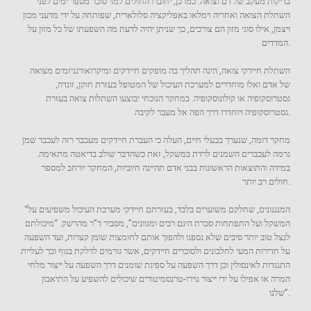
בדיקות מעקב של דם וצואה. כמו כן, יחוברו החולים למד סוכר מספר ימים לפני
השתלת הצואה ואחריה וימלאו באפליקציה סלולארית, שפותחה על ידי מדעני מכון
ויצמן, אילו סוגי מזון הם צורכים, כך שניתן יהיה לדעת מה השפעתו של כל מזון על
המדדים.
השתלת חיידקי צואה, הינה תהליך בה מופקים חיידקים ומיקרואורגניזמים מצואה
של אדם ואלו מוחדרים למערכת העיכול של המטופל בעזרת חוקן, זונדה,
גסטרוסקופיה או קולונוסקופיה. במחקר הנוכחי יבוצעו השתלות צואה בעזרת
גסטרוסקופיה ויוחדרו דרך הפה אל מעבר לקיבה.
מחקר דומה, שנערך בבעלי חיים, העלה כי העברת חיידקים מעכבר רזה לעכבר שמן
גרמה לעכברים השמנים לרדת במשקל, זאת כשהדבר שולב בדיאטה מתאימה.
במידה והתוצאות הראשונות בבני אדם תהיינה חיוביות, המחקר יורחב למספר
חולים רב יותר.
“המנגנונים, שחלקם משוערים בלבד, בעזרתם חיידקי מערכת העיכול משפיעים על
המשקל ועל התפתחות סכרת הינם רבים ומגוונים”, מסביר ד”ר מהרשק. “מיכולתם
לנצל טוב יותר סיבים שלא נספגו ולהפוך אותם לחומצות שומן קצרות, ועד השפעה
על חדירות המעי לחלבונים ולסוכרים חיידקים, אשר גורמים לדלקת בגוף וכך לעליית
התנגדות לאינסולין וכן דרך השפעה על ספיגת שומנים דרך השפעה על ייצור מלחי
המרה או אפילו על ידי ייצור נוירו-טרנסמיטורים שיכולים להשפיע על התיאבון
שלנו”.