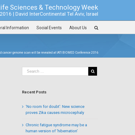
Life Sciences & Technology Week
016 | David InterContinental Tel Aviv, Israel
ral Information
Social Events
About Us
d cancer genome scan will be revealed at IATI BIOMED Conference 2016
Recent Posts
‘No room for doubt’: New science
proves Zika causes microcephaly
Chronic fatigue syndrome may be a
human version of ‘hibernation’