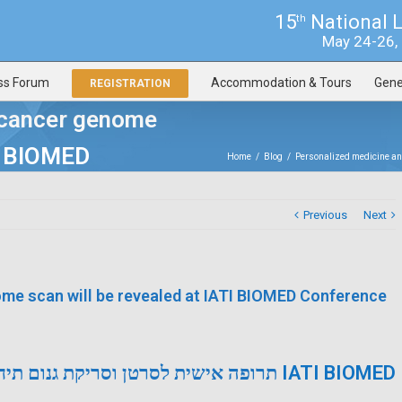
15
National 
th
May 24-26, 2
ss Forum
Accommodation & Tours
Gene
REGISTRATION
 cancer genome
TI BIOMED
Home
/
Blog
/
Personalized medicine an
Previous
Next
me scan will be revealed at IATI BIOMED Conference
IATI BIOMED
תרופה אישית לסרטן וסריקת גנום תיחשף בכנס