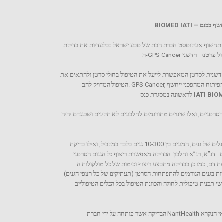
ונטיננטל בת”א תחשוף אונקוטסט חברת הבת של טבע ישראל בבלעדיות את בדיקת
טיפול פרטני–חדשני
שנית לסרטן המאפשרת לייעל את הטיפול בחולי סרטן ולהתאים את
הטיפול המדויק להם. GPS Cancer, הבדיקה הרחבה והמקיפה ביותר הקיימת כיום שיכולה לזהות כל מרכיב בר טיפול בתא הסרטני, הפיתוח המהפכני ייחשף
IATI BIO
לראשונה במסגרת כנס
רטניים, ואלו שינויים מתורגמים לחלבונים לא תקינים ושכנגדם יהיה
בטכנולוגיות הקיימות כיום ניתן לבחון גנים בודדים ועד פאנלים של גנים, המונים בין 10-300 גנים בלבד במקביל, ואילו בדיקת GPS Cancer החדשה סורקת את כל
שה מיליארד בסיסים ויותר מ 20,000 גנים בשלושה רבדים : דנ”א, רנ”א וחלבון. הבדיקה מאפשרת ריצוף כל הגנום הסרטני
, כמו כן בבדיקה מתבצע ריצוף וכימות של כל מולקולות ה- RNA
תכנית טיפולית לחולה והכוונת הטיפול בכל הכלים הטיפוליים
הבדיקה אשר פותחה על ידי חברת NantHealth ונמצאת בבסיס פרויקט הממשל האמריקאי הנקרא Cancer Moonshot 2020 ומיוצגת בישראל על ידי