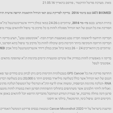
מאת: מערכת פורטל הדוקטור ; פורסם בתאריך 21.05.16
BIOMED IATI – כנס ביומד 2016: בדיקה לסריקת גנום תאי הגידול והתאמת תרופה אישית תיחשף בכנס IATI BIOMED
בחזית המדע: בכנס
ביו-מד 2016
, שיתקיים ב-24-26 במאי במלון דייויד אינטרק
ה-GPS Cancer הסורקת את כל הגנום של תאי הגידול מסוגלת לזהות בו כל מרכיב בר טיפול ולהתאים עבורו 
הבדיקה תיחשף לראשונה חברת טבע באמצעות חברת הבת- “אונקוטסט טבע”, תציע בדיקה חד
שיתקיים בין התאריכים 24 – 26 במאי בתל אביב במלון דיוויד אינטרקונטיננטל בתל אביב.
MED
בדיקה זו מאפשרת לזהות במדויק אלו שינויים ומוטציות קיימים בדגימת דנ”א שהופקה מתאים הס
אפקטיבי לטפל.
הגנום של תאי הגידול אשר כולל כשלו
הנלקח מדגימת הביופסיה, ומשווה אותו לרצף הדנ”א הנורמלי של המטופל הנלקח מדגימת דם
(תעתיקים של כל רצפי הגנים) ואנליזה לזיהוי חלבונים אשר משתתפים בתהליכי התפתחות הסרטן וזאת במטרה לזהות מוטציות בגנים הגורמים להתפתחות הסרטן.
סרטן הינה מחלה מורכבת, אך בעזרת המידע המתקבל מהבדיקה הרופא יוכל להתאים באופן אישי 
הקיימים היום: טיפול כימי, הורמונאלי, ביולוגי או חיסוני.