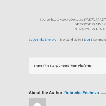
Source: http://www.hadoctor.co.il/%D7
%D7%9C%D7%A1%D7
%D7%92%D7%A0%D7
By
Dobrinka Encheva
|
May 22nd, 2016
|
Blog
|
Comments
Share This Story, Choose Your Platform!
About the Author:
Dobrinka Encheva