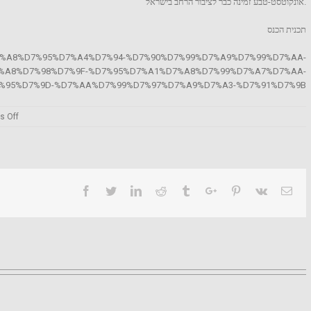
אונקוטסט-טבע זמינה כבר לציבור הרחב בישראל.
תכנית הכנס
%AA%D7%A8%D7%95%D7%A4%D7%94-%D7%90%D7%99%D7%A9%D7%99%D7%AA-
%A8%D7%98%D7%9F-%D7%95%D7%A1%D7%A8%D7%99%D7%A7%D7%AA-
%95%D7%9D-%D7%AA%D7%99%D7%97%D7%A9%D7%A3-%D7%91%D7%9B
on
 Off
Personalized
medicine
and
cancer
genome
Facebook
Twitter
Linkedin
Reddit
Tumblr
Google+
Pinterest
Vk
Ema
scan
will
be
revealed
at
IATI
BIOMED
Conference
2016