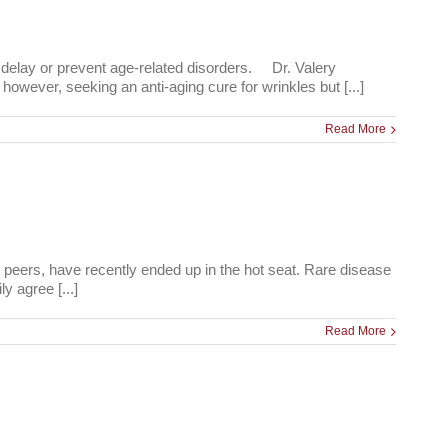
elay or prevent age-related disorders. Dr. Valery
owever, seeking an anti-aging cure for wrinkles but [...]
Read More
r peers, have recently ended up in the hot seat. Rare disease
y agree [...]
Read More