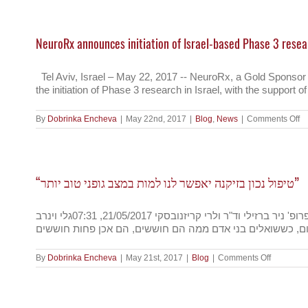
בר
אן
ים
לו
NeuroRx announces initiation of Israel-based Phase 3 resear
ם
Tel Aviv, Israel – May 22, 2017 -- NeuroRx, a Gold Sponsor o
the initiation of Phase 3 research in Israel, with the support
o
By
Dobrinka Encheva
|
May 22nd, 2017
|
Blog
,
News
|
Comments Off
N
a
in
of
Is
“טיפול נכון בזיקנה יאפשר לנו למות במצב גופני טוב יותר”
b
P
3
re
יותר ויותר חוקרים מובילים בעולם מאמינים שניתן להתערב במנגנון ההתבגרות של הגוף ולמנוע את המחלות הנלוות לזיקנה ■ ראיון עם פרופ' ניר ברזילי וד"ר ולרי קריזנובסקי 21/05/2017, 07:31גלי וינרב
fo
tr
of
Ac
on
By
Dobrinka Encheva
|
May 21st, 2017
|
Blog
|
Comments Off
Su
“טיפול
Id
נכון
a
בזיקנה
Be
יאפשר
in