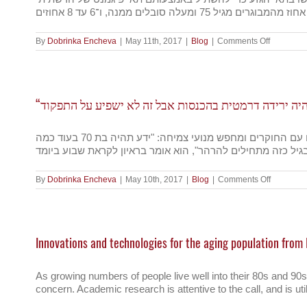
on
By
Dobrinka Encheva
|
May 11th, 2017
|
Blog
|
Comments Off
פריצת
הדרך
הישראלית
שתמנע
עיוורון
בקשישים
גיל גרנות-מאיר שמנהל את ידע, חברת המסחור של מכון ויצמן, מתכונן ליום שבו הפטנט על הקופקסון יפקע באופן סופי, מדבר על היחסים עם החוקרים ומחפש מנועי צמיחה: "ידע תהיה בת 70 בעוד כמה
on
By
Dobrinka Encheva
|
May 10th, 2017
|
Blog
|
Comments Off
“תהיה
ירידה
דרמטית
בהכנסות
אבל
Innovations and technologies for the aging population from 
זה
לא
ישפיע
על
As growing numbers of people live well into their 80s and 90
התפקוד”
concern. Academic research is attentive to the call, and is ut