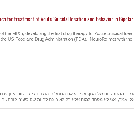
כ
כ:
רובוט
יטפ
ch for treatment of Acute Suicidal Ideation and Behavior in Bipola
בקשישי
f the MIXiii, developing the first drug therapy for Acute Suicidal Id
 of the US Food and Drug Administration (FDA). NeuroRx met with the [.
n
euroRx
nnounces
itiation
rael-
ased
hase
search
r
eatment
ute
icidal
eation
nd
havior