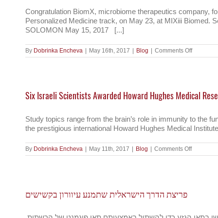
as
#pricing
Congratulation BiomX, microbiome therapeutics company, for
scrutiny
Personalized Medicine track, on May 23, at MIXiii Biomed.
lands
SOLOMON May 15, 2017 [...]
on
their
doorstep
on
By
Dobrinka Encheva
|
May 16th, 2017
|
Blog
|
Comments Off
BiomX
raises
$24
million
to
Six Israeli Scientists Awarded Howard Hughes Medical Rese
boost
bacteria
based
drugs
Study topics range from the brain’s role in immunity to the fu
(English
the prestigious international Howard Hughes Medical Institute
and
Hebrew)
on
By
Dobrinka Encheva
|
May 11th, 2017
|
Blog
|
Comments Off
Six
Israeli
Scientists
Awarded
Howard
פריצת הדרך הישראלית שתמנע עיוורון בקשישים
Hughes
Medical
Research
Prizes
ניסוי פורץ דרך שנערך בבית חולים הדסה בירושלים באמצעות תאי גזע עובריים הצליח לעצור עיוורון אצל קשישים. החוקרים השתמשו בתאי הגזע כדי להשתיל באמצעותם תאי פיגמנט של הרשתית