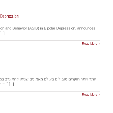
r Depression
eation and Behavior (ASIB) in Bipolar Depression, announces
..]
Read More
"וודי אלן אמר, 'אני לא מפחד למות אלא רק לא רוצה להיות שם כשזה קורה'. היום, כששואלים בני אדם ממה הם חוששים, הם אכן פחות חוששים [...]
Read More