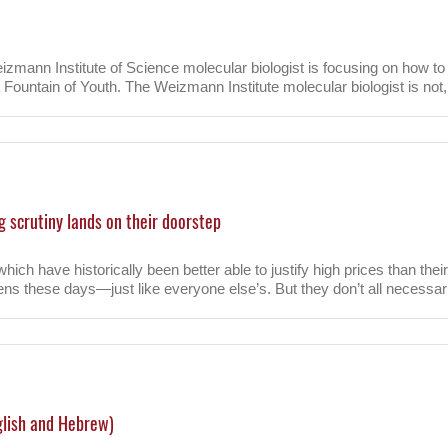
polar
pression
n Institute of Science molecular biologist is focusing on how to d
untain of Youth. The Weizmann Institute molecular biologist is not, h
 scrutiny lands on their doorstep
N
h have historically been better able to justify high prices than thei
ens these days—just like everyone else’s. But they don’t all necessaril
glish and Hebrew)
ers,