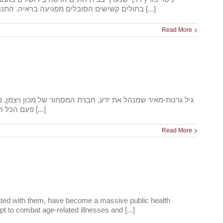
בחולים קשישים הסובלים מפגיעה בראיה. התנוונות רשתיות בגיל המבוגר היא מחלה שכיחה במיוחד בעולם המערבי. 30 אחוז מהמבוגרים מגיל 75 ומעלה סובלים ממנה, ו־6 עד 8 אחוזים [...]
Read More
שנים ובגיל כזה מתחילים להרהר", הוא אומר בראיון לקראת שבוע ביומד Mixii 2017 10/05/2017 "פעם הכל היה פשוט", אומר גיל גרנות-מאיר, המנכ"ל [...]
Read More
ciated with them, have become a massive public health
t to combat age-related illnesses and [...]