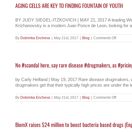
לנו
Bi
AGING CELLS ARE KEY TO FINDING FOUNTAIN OF YOUTH
למות
De
במצב
גופני
טוב
BY JUDY SIEGEL-ITZKOVICH | MAY 21, 2017 A leading Weizman
יותר”
Krizhanovsky is a modern Juan Ponce de Leon, looking for a Fo
on
By
Dobrinka Encheva
|
May 21st, 2017
|
Blog
|
Comments Off
AGING
CELLS
ARE
KEY
TO
No #scandal here, say rare disease #drugmakers, as #pricing
FINDING
FOUNTAI
OF
YOUTH
by Carly Helfand | May 19, 2017 Rare disease drugmakers, whic
drugmakers get that their typically high prices are under the l
on
By
Dobrinka Encheva
|
May 21st, 2017
|
Blog
|
Comments Off
No
#scandal
here,
say
rare
BiomX raises $24 million to boost bacteria based drugs (En
disease
#drugmak