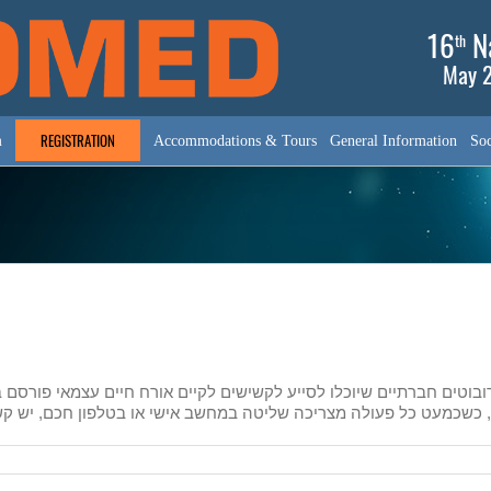
16
Na
th
May 2
REGISTRATION
m
Accommodations & Tours
General Information
Soc
n
העתי