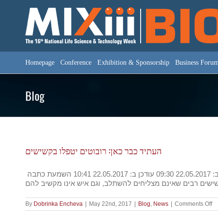
Skip
to
content
Homepage
Conference
Exhibition & Sponsorship
Business Foru
Blog
העתיד כבר כאן: רובוטים יטפלו בקשישים
הזדקנות האוכלוסייה והצורך הגדל במטפלים מביא לפיתוח רובוטים חברתיים שיוכלו לסייע לקשישים לקיים אורח חיים עצמאי פורסם ב: 22.05.2017 09:30 עודכן ב: 22.05.2017 10:41 השמעת כתבה
o
By
Dobrinka Encheva
|
May 22nd, 2017
|
Blog
,
News
|
Comments Off
ד